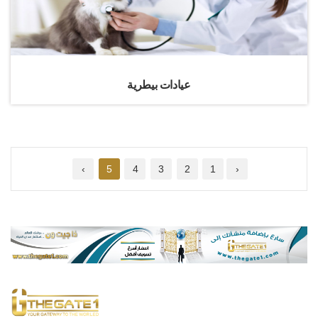
عيادات بيطرية
›
5
4
3
2
1
‹