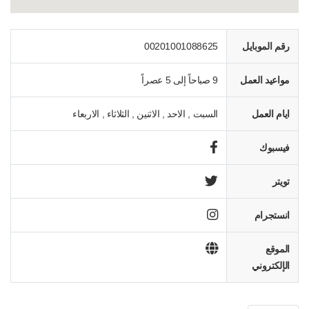
رقم الموبايل
00201001088625
مواعيد العمل
9 صباحاً إلى 5 عصراً
ايام العمل
السبت , الاحد , الاثنين , الثلاثاء , الاربعاء
فيسبوك
تويتر
انستجرام
الموقع
الإلكتروني