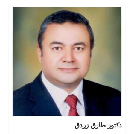
دكتور طارق زردق