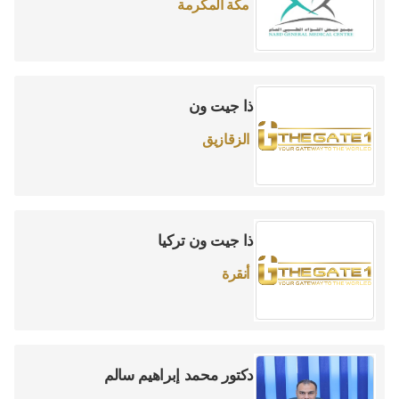
مكة المكرمة
ذا جيت ون
الزقازيق
ذا جيت ون تركيا
أنقرة
دكتور محمد إبراهيم سالم