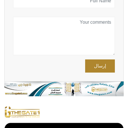
إرسال