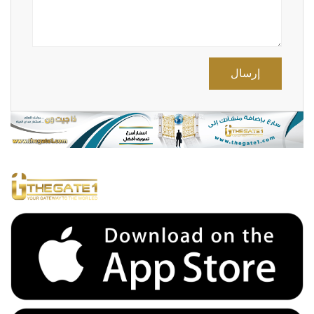
إرسال