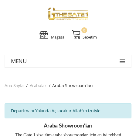
0
Mağaza
Sepetim
MENU
Ana Sayfa
Arabalar
Araba Showroom'ları
Departmanı Yakında Açılacaktır Allah'ın izniyle
Araba Showroom'ları
The Gate 1 size tüm araba showroomları için en iyi rehberi