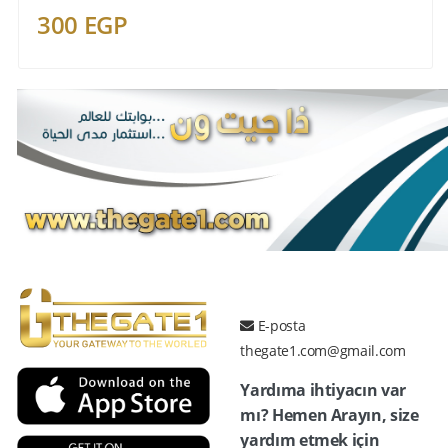
300 EGP
E-posta
thegate1.com@gmail.com
Yardıma ihtiyacın var
mı? Hemen Arayın, size
yardım etmek için