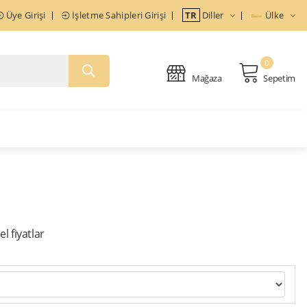
Üye Girişi
İşletme Sahipleri Girişi
TR
Diller
Ülke
0
Mağaza
Sepetim
l fiyatlar