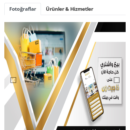
Fotoğraflar
Ürünler & Hizmetler
vendor.previous
vendor