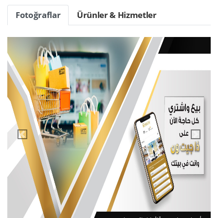
Fotoğraflar
Ürünler & Hizmetler
vendor.previous
vendor