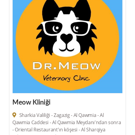
Meow Kliniği
Sharkia Valiliği - Zagazig - Al Qawmia - Al
Qawmia Caddesi - Al Qawmia Meydanı'ndan sonra
- Oriental Restaurant'ın köşesi - Al Sharqiya