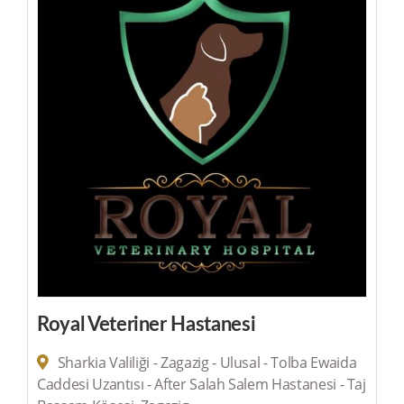
Royal Veteriner Hastanesi
Sharkia Valiliği - Zagazig - Ulusal - Tolba Ewaida
Caddesi Uzantısı - After Salah Salem Hastanesi - Taj